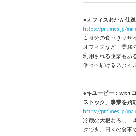
●オフィスおかん仕
https://prtimes.jp/m
１食分の食べきりサ
オフィスなど、業務
利用される企業もあ
個々へ届けるスタイ
●キユーピー：wit
ストック」事業を始
https://prtimes.jp/m
冷蔵の大根おろし、
クでき、日々の食事