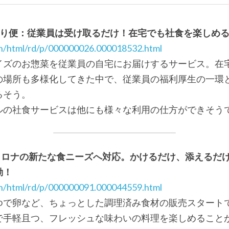
送り便：従業員は受け取るだけ！在宅でも社食を楽しめ
ain/html/rd/p/000000026.000018532.html
イズのお惣菜を従業員の自宅にお届けするサービス。在
の場所も多様化してきた中で、従業員の福利厚生の一環
るそう。
ルの社食サービスは他にも様々な利用の仕方ができそう
h コロナの新たな食ニーズへ対応。かけるだけ、添えるだ
動！
ain/html/rd/p/000000091.000044559.html
ゆで卵など、ちょっとした調理済み食材の販売スタート
で手軽且つ、フレッシュな味わいの料理を楽しめること