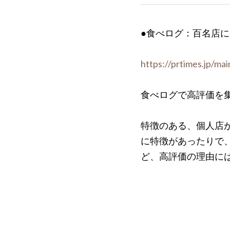
●食べログ：百名店
https://prtimes.jp/m
食べログで高評価を
特徴のある、個人店
に特徴があったりで
ど、高評価の理由に