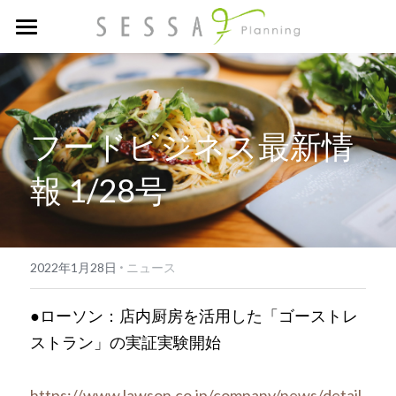
トップ
お客様の声・実績
フードビジネス最新情
フードビジネスNEWS
報 1/28号
FAQ
リクルート
·
2022年1月28日
ニュース
お問い合わせ
●ローソン：店内厨房を活用した「ゴーストレ
ストラン」の実証実験開始
https://www.lawson.co.jp/company/news/detail