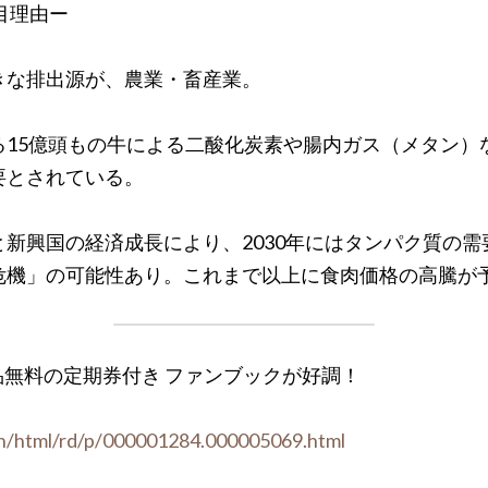
目理由ー
きな排出源が、農業・畜産業。
る15億頭もの牛による二酸化炭素や腸内ガス（メタン）
要とされている。
新興国の経済成長により、2030年にはタンパク質の
危機」の可能性あり。これまで以上に食肉価格の高騰が
品無料の定期券付き ファンブックが好調！
ain/html/rd/p/000001284.000005069.html