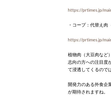
https://prtimes.jp/m
・コープ：代替え肉（
https://prtimes.jp/m
植物肉（大豆肉など
志向の方への注目度が
て浸透してくるので
開発力のある外食企
が期待されますね。