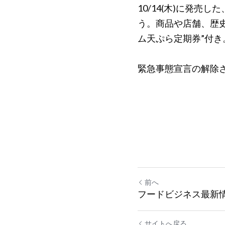
10/14(木)に発
う。
商品や店舗、歴
ム天ぷら定期券”付き
緊急事態宣言の解除
前へ
フードビジネス最新情報
サイトへ戻る