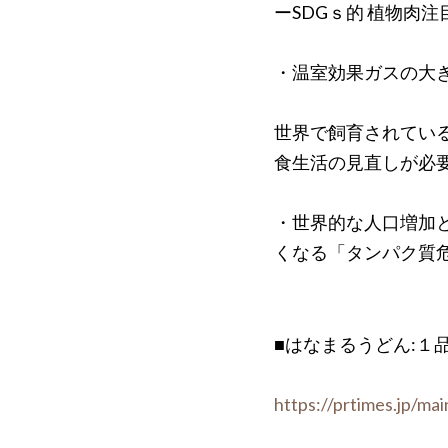
ーSDGｓ的 植物肉注
・温室効果ガスの大
世界で飼育されてい
食生活の見直しが必
・世界的な人口増加と
くなる「タンパク質
■はなまるうどん:１
https://prtimes.jp/m