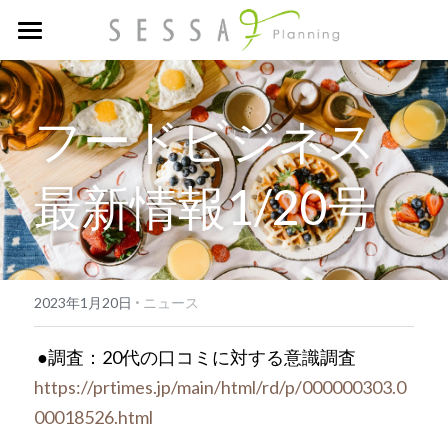
トップ
お客様の声・実績
フードビジネス
フードビジネスNEWS
最新情報1/20号
FAQ
リクルート
·
2023年1月20日
ニュース
お問い合わせ
●調査：20代の口コミに対する意識調査
https://prtimes.jp/main/html/rd/p/000000303.0
00018526.html